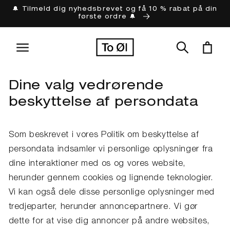
Gå til
🔔 Tilmeld dig nyhedsbrevet og få 10 % rabat på din
første ordre 🔔
indhold
Indkøbskur
Dine valg vedrørende
beskyttelse af persondata
Som beskrevet i vores Politik om beskyttelse af
persondata indsamler vi personlige oplysninger fra
dine interaktioner med os og vores website,
herunder gennem cookies og lignende teknologier.
Vi kan også dele disse personlige oplysninger med
tredjeparter, herunder annoncepartnere. Vi gør
dette for at vise dig annoncer på andre websites,