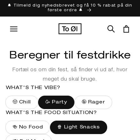
Gå til
🔔 Tilmeld dig nyhedsbrevet og få 10 % rabat på din
første ordre 🔔
indhold
Indkøbskur
Beregner til festdrikke
Fortæl os om din fest, så finder vi ud af, hvor
meget du skal bruge.
WHAT'S THE VIBE?
🤠 Chill
🥳 Party
🤪 Rager
WHAT'S THE FOOD SITUATION?
🍻 No Food
🍿 Light Snacks