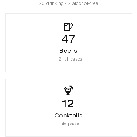
20
drinking ·
2
alcohol-free
🍺
47
Beers
1-2 full cases
🍹
12
Cocktails
2 six-packs