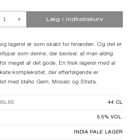
Læg i indkøbskurv
ucer
Øg
llet
antallet
for
45
og lagerøl er som skabt for hinanden. Og det er
YS
DAYS
øltyper som denne, der beviser, at man aldrig
IPL
for meget af det gode. En frisk lagerøl med al
ikate kompleksitet, der efterfølgende er
let med Idaho Gem, Mosaic og Strata.
RELSE
44 CL
5.5% VOL.
INDIA PALE LAGER