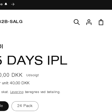
re 🔔
Log
Indkøbskur
B2B-SALG
ind
l
5 DAYS IPL
lpris
0,00 DKK
Udsolgt
r unit:
40,00 DKK
e skat.
Levering
beregnes ved betaling.
le
24 Pack