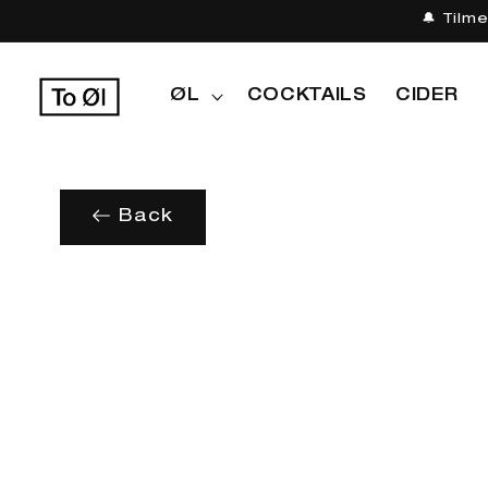
Gå til
🔔 Tilm
indhold
ØL
COCKTAILS
CIDER
Back
Gå til
produktoplysninger