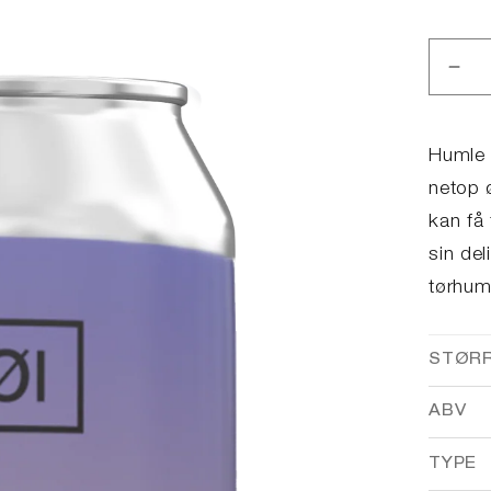
Red
anta
for
45
Humle 
DA
netop 
IPL
kan få 
sin del
tørhum
STØR
ABV
TYPE