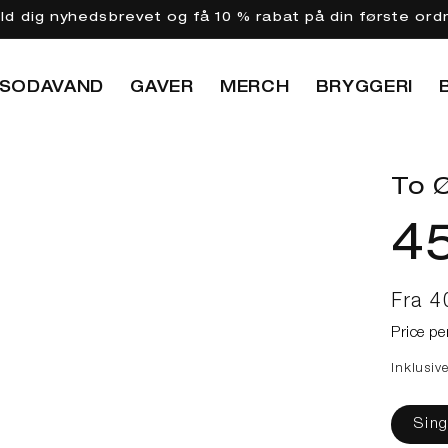
eld dig nyhedsbrevet og få 10 % rabat på din første ord
SODAVAND
GAVER
MERCH
BRYGGERI
To Ø
4
Norma
Fra 4
Price pe
Inklusiv
Sing