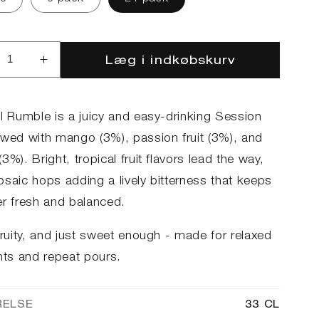
Læg i indkøbskurv
ucer
Øg
llet
antallet
for
ical
Tropical
al Rumble is a juicy and easy-drinking Session
ble
Rumble
ewed with mango (3%), passion fruit (3%), and
3%). Bright, tropical fruit flavors lead the way,
osaic hops adding a lively bitterness that keeps
er fresh and balanced.
fruity, and just sweet enough - made for relaxed
s and repeat pours.
RELSE
33 CL