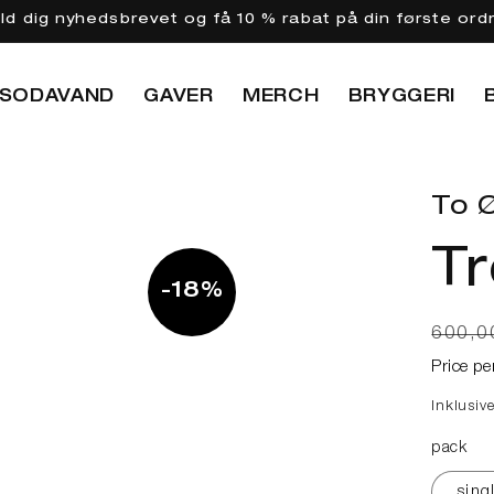
eld dig nyhedsbrevet og få 10 % rabat på din første ord
SODAVAND
GAVER
MERCH
BRYGGERI
To Ø
Tr
-18%
Norma
600,0
Price pe
Inklusiv
pack
sing