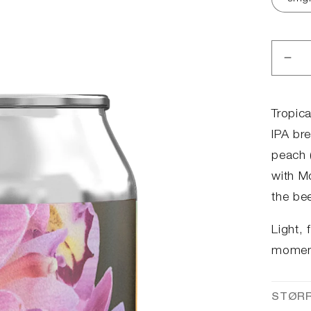
Red
anta
for
Trop
Tropic
Rum
IPA br
peach (
with M
the be
Light, 
moment
STØR