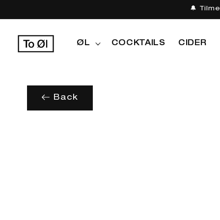
Gå til
🔔 Tilm
indhold
ØL
COCKTAILS
CIDER
Back
Gå til
produktoplysninger