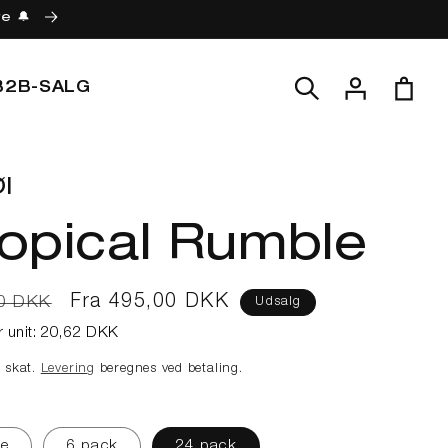
re 🔔
Log
Indkøbskur
B2B-SALG
ind
l
opical Rumble
lpris
Udsalgspris
Fra 495,00 DKK
0 DKK
Udsalg
r unit:
20,62 DKK
e skat.
Levering
beregnes ved betaling.
le
6 pack
24 pack