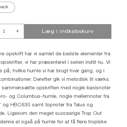
pack
Læg i indkøbskurv
ucer
Øg
llet
antallet
for
#13
ne opskrift har vi samlet de bedste elementer fra
A
DIPA
 opskrifter, vi har præsenteret i serien indtil nu. Vi
 på, hvilke humle vi har brugt hver gang, og i
kombinationer. Derefter gik vi metodisk til værks
 sammensætte opskriften med nogle basisnoter
bro- og Columbus-humle, nogle mellemnoter fra
7 og HBC630 samt topnoter fra Talus og
e. Ligesom den meget succesrige Trop Out
denne øl også på humle for at få flere tropiske