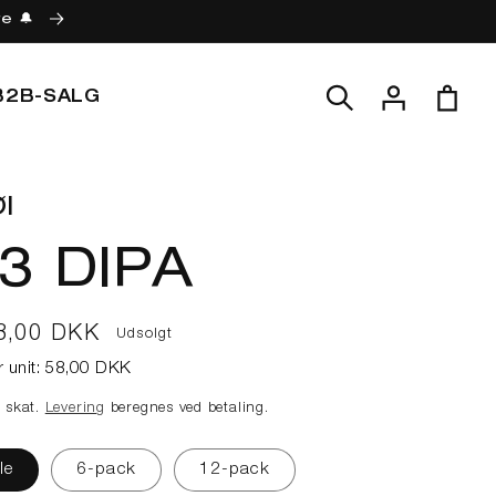
re 🔔
Log
Indkøbskur
B2B-SALG
ind
l
13 DIPA
lpris
8,00 DKK
Udsolgt
r unit:
58,00 DKK
e skat.
Levering
beregnes ved betaling.
le
6-pack
12-pack