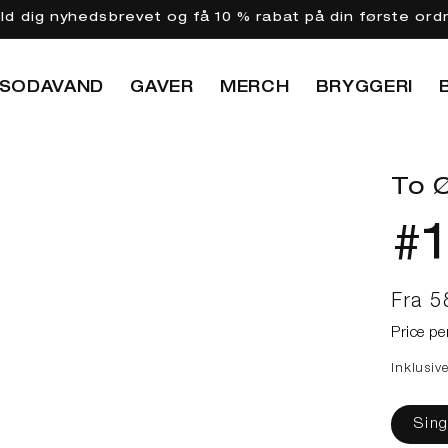
eld dig nyhedsbrevet og få 10 % rabat på din første ord
SODAVAND
GAVER
MERCH
BRYGGERI
To Ø
#
Norma
Fra 5
Price pe
Inklusiv
Sing