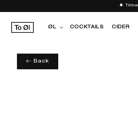
Gå til
🔔 Tilm
indhold
ØL
COCKTAILS
CIDER
Back
Gå til
produktoplysninger