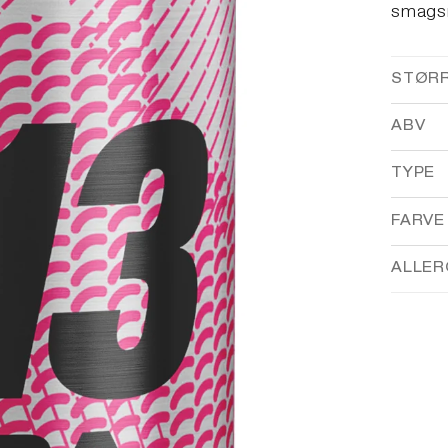
smagsn
STØR
ABV
TYPE
FARVE
ALLER