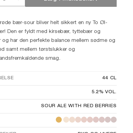
ucer
Øg
llet
antallet
for
ry
Berry
øde bær-sour bliver helt sikkert en ny To Øl-
rage
Barrage
er! Den er fyldt med kirsebær, tyttebær og
 og har den perfekte balance mellem sødme og
hed samt mellem tørstslukker og
andsfremkaldende smag.
RELSE
44 CL
5.2% VOL.
SOUR ALE WITH RED BERRIES