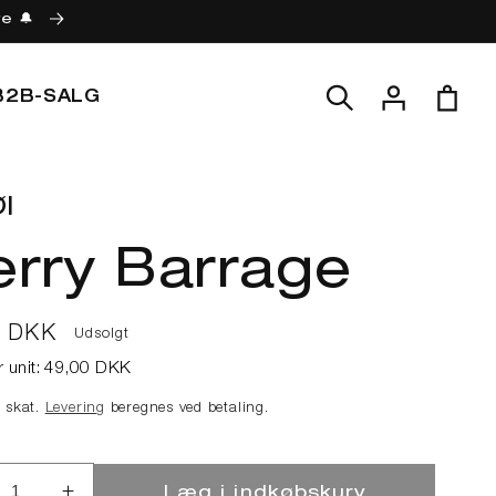
re 🔔
Log
Indkøbskur
B2B-SALG
ind
l
erry Barrage
lpris
0 DKK
Udsolgt
r unit:
49,00 DKK
e skat.
Levering
beregnes ved betaling.
Læg i indkøbskurv