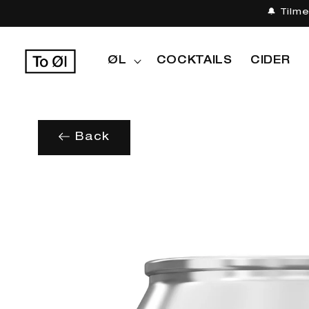
Gå til
🔔 Tilm
indhold
ØL
COCKTAILS
CIDER
Back
Gå til
produktoplysninger