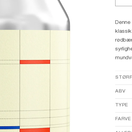
Red
anta
for
Ber
Denne r
Bar
klassik
rødbær
syrlig
mundv
STØR
ABV
TYPE
FARVE