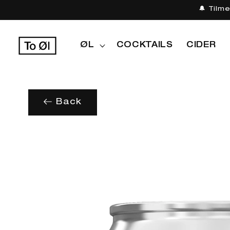
Gå til
🔔 Tilm
indhold
ØL
COCKTAILS
CIDER
Back
Gå til
produktoplysninger