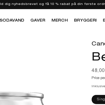
eld dig nyhedsbrevet og få 10 % rabat på din første ord
SODAVAND
GAVER
MERCH
BRYGGERI
Can
Be
Norma
48,0
Price pe
Inklusiv
Sing