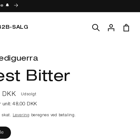
re 🔔
Log
Indkøbskur
B2B-SALG
ind
ediguerra
st Bitter
lpris
0 DKK
Udsolgt
r unit:
48,00 DKK
e skat.
Levering
beregnes ved betaling.
le