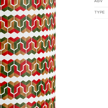
ABV
TYPE