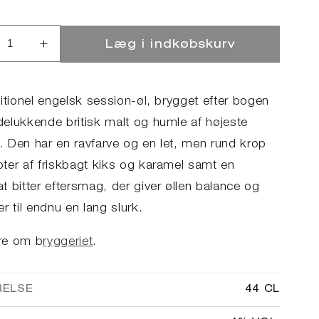
Læg i indkøbskurv
ucer
Øg
llet
antallet
for
t
Best
itionel engelsk session-øl, brygget efter bogen
er
Bitter
elukkende britisk malt og humle af højeste
t. Den har en ravfarve og en let, men rund krop
ter af friskbagt kiks og karamel samt en
t bitter eftersmag, der giver øllen balance og
r til endnu en lang slurk.
re om b
ryggeriet
.
RELSE
44 CL