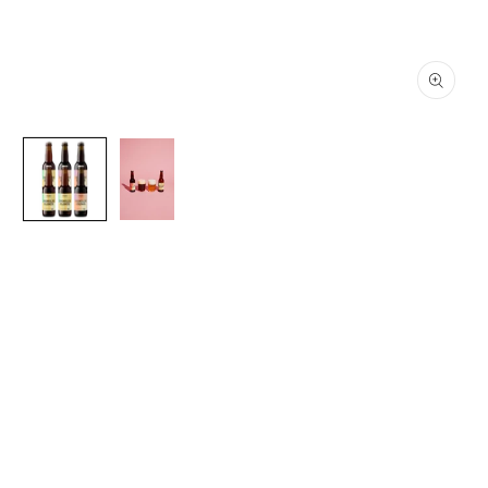
Åbn
Å
mediet
me
1
2
i
i
modus
m
To Øl
Brokilde Bundle
Normalpris
Udsalgspris
159,00 DKK
180,00 DKK
Udsalg
Price per unit:
159,00 DKK
Inklusive skat.
Levering
beregnes ved betaling.