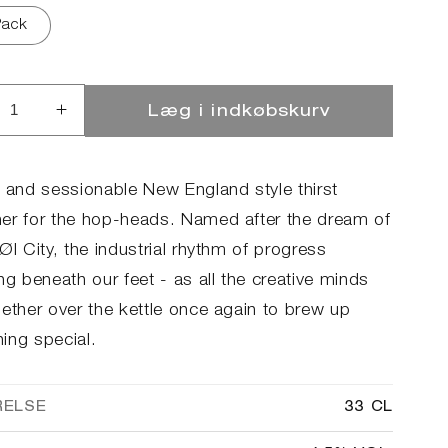
Pack
Læg i indkøbskurv
ucer
Øg
llet
antallet
for
City
p and sessionable New England style thirst
sion
Session
er for the hop-heads. Named after the dream of
IPA
Øl City, the industrial rhythm of progress
ng beneath our feet - as all the creative minds
gether over the kettle once again to brew up
ing special.
RELSE
33 CL