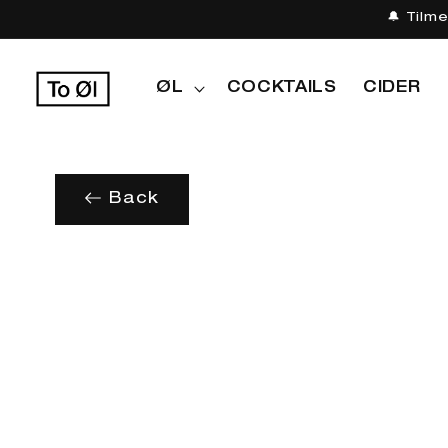
Gå til
🔔 Tilm
indhold
ØL
COCKTAILS
CIDER
Back
Gå til
produktoplysninger