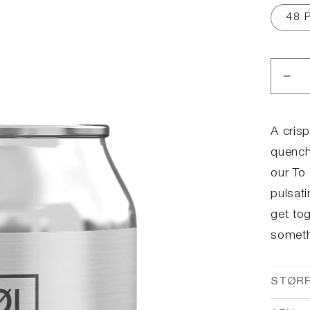
48 
Red
anta
for
City
A cris
Ses
quench
IPA
our To 
pulsati
get to
someth
STØR