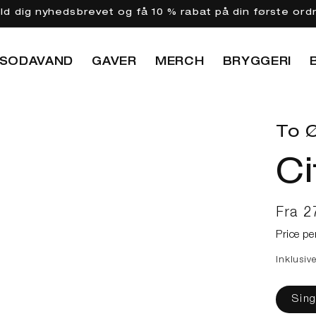
eld dig nyhedsbrevet og få 10 % rabat på din første ord
SODAVAND
GAVER
MERCH
BRYGGERI
To Ø
Ci
Norma
Fra 2
Price pe
Inklusiv
Sing