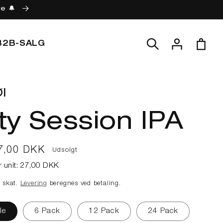
re 🔔
Log
Indkøbskur
B2B-SALG
ind
l
ty Session IPA
lpris
7,00 DKK
Udsolgt
r unit:
27,00 DKK
e skat.
Levering
beregnes ved betaling.
le
6 Pack
12 Pack
24 Pack