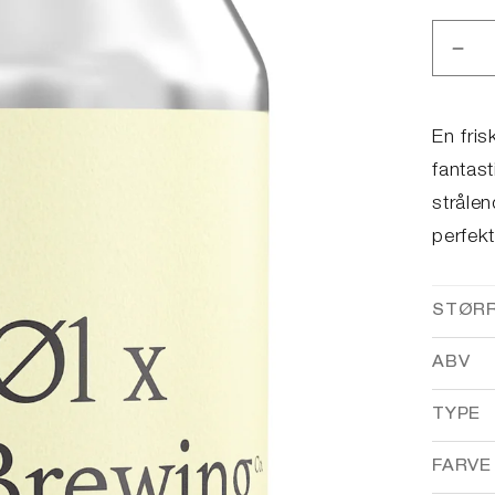
Red
anta
for
Col
En fris
Cur
fantas
strålen
perfek
STØR
ABV
TYPE
FARVE