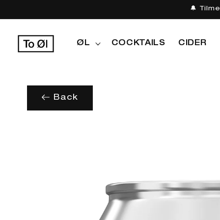
Gå til
🔔 Tilm
indhold
ØL
COCKTAILS
CIDER
Back
Gå til
produktoplysninger