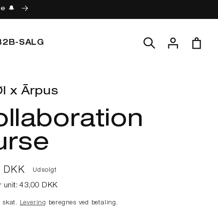
re 🔔
Log
Indkøbskur
B2B-SALG
ind
l x Ārpus
llaboration
urse
lpris
0 DKK
Udsolgt
r unit:
43,00 DKK
e skat.
Levering
beregnes ved betaling.