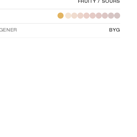
FRUITY / SOURS
GENER
BYG