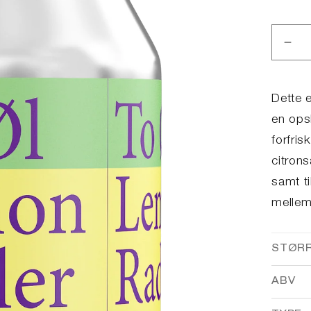
Red
anta
for
Le
Dette 
Rad
en opsk
forfri
citrons
samt t
mellem
STØR
ABV