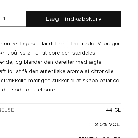
Læg i indkøbskurv
ucer
Øg
llet
antallet
for
mon
Lemon
er en lys lagerøl blandet med limonade. Vi bruger
ler
Radler
rift på lys øl for at gøre den særdeles
skende, og blander den derefter med ægte
aft for at få den autentiske aroma af citronolie
ilstrækkelig mængde sukker til at skabe balance
 det søde og det sure.
RELSE
44 CL
2.5% VOL.