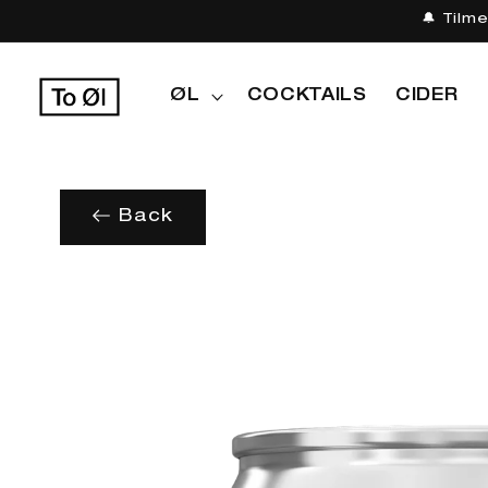
Gå til
🔔 Tilm
indhold
ØL
COCKTAILS
CIDER
Back
Gå til
produktoplysninger