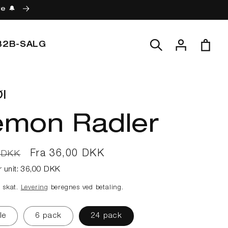
re 🔔
Log
Indkøbskur
B2B-SALG
ind
l
emon Radler
lpris
Udsalgspris
Fra 36,00 DKK
 DKK
r unit:
36,00 DKK
e skat.
Levering
beregnes ved betaling.
le
6 pack
24 pack