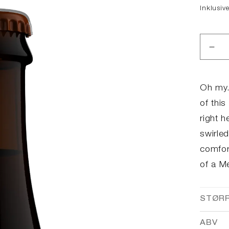
Inklusiv
Red
anta
for
Mex
Oh my.
Hot
of thi
Cho
right 
Imp
Sto
swirled
comfor
of a M
STØR
ABV