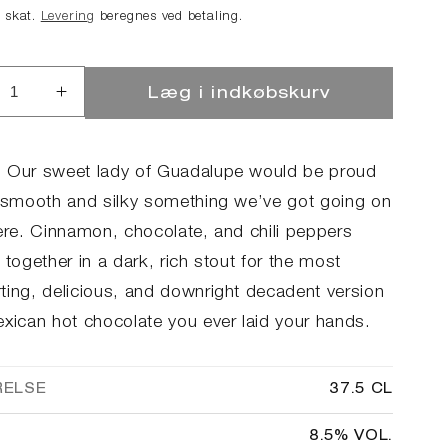
e skat.
Levering
beregnes ved betaling.
Læg i indkøbskurv
ucer
Øg
llet
antallet
for
ican
Mexican
 Our sweet lady of Guadalupe would be proud
Hot
s smooth and silky something we’ve got going on
colate
Chocolate
here. Cinnamon, chocolate, and chili peppers
erial
Imperial
ut
Stout
 together in a dark, rich stout for the most
ting, delicious, and downright decadent version
exican hot chocolate you ever laid your hands.
RELSE
37.5 CL
8.5% VOL.