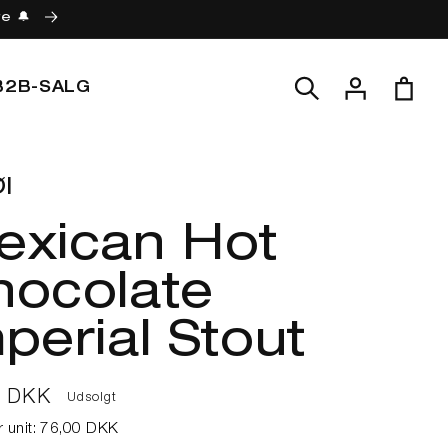
re 🔔
Log
Indkøbskur
B2B-SALG
ind
l
exican Hot
hocolate
perial Stout
lpris
0 DKK
Udsolgt
r unit:
76,00 DKK