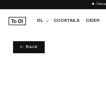
Gå til
🔔 Tilm
indhold
ØL
COCKTAILS
CIDER
Back
Gå til
produktoplysninger