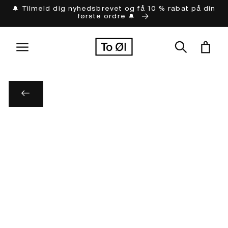
Gå til
🔔 Tilmeld dig nyhedsbrevet og få 10 % rabat på din
første ordre 🔔
indhold
Indkøbskur
til
oduktoplysninger