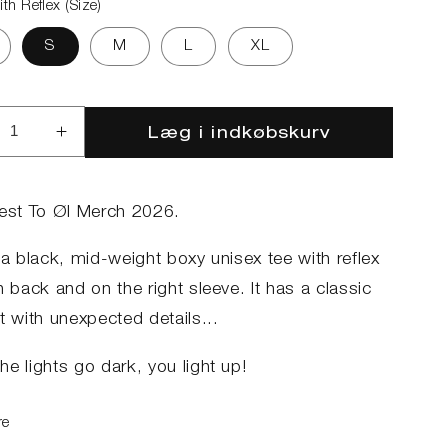
ith Reflex (Size)
S
M
L
XL
Læg i indkøbskurv
ucer
Øg
llet
antallet
for
T-
test To Øl Merch 2026.
t
Shirt
h
with
 a black, mid-weight boxy unisex tee with reflex
lex
Reflex
n back and on the right sleeve. It has a classic
t with unexpected details...
e lights go dark, you light up!
re