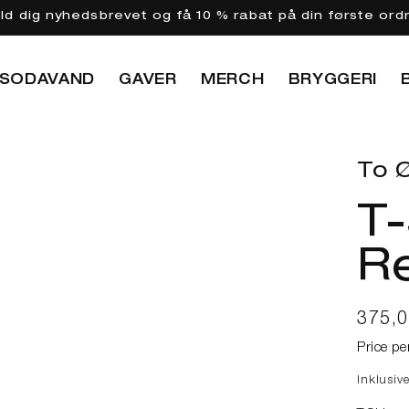
eld dig nyhedsbrevet og få 10 % rabat på din første ord
SODAVAND
GAVER
MERCH
BRYGGERI
To Ø
T-
Re
Norma
375,
Price pe
Inklusiv