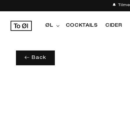
Gå til
🔔 Tilm
indhold
ØL
COCKTAILS
CIDER
Back
Gå til
produktoplysninger