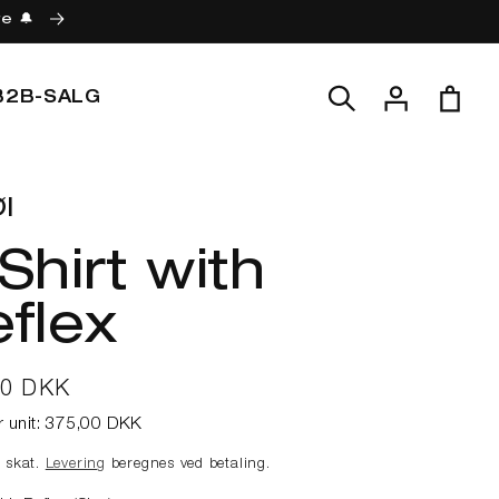
re 🔔
Log
Indkøbskur
B2B-SALG
ind
l
Shirt with
flex
lpris
00 DKK
r unit:
375,00 DKK
e skat.
Levering
beregnes ved betaling.