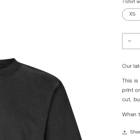
T-Shirt w
XS
Red
anta
for
T-
Our la
Shir
wit
This is
Ref
print o
cut, bu
When th
Sha