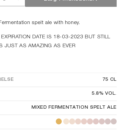
ucer
Øg
llet
antallet
for
pian
Utopian
Fermentation spelt ale with honey.
es
Tones
EXPIRATION DATE IS 18-03-2023 BUT STILL
S JUST AS AMAZING AS EVER
RELSE
75 CL
5.8% VOL.
MIXED FERMENTATION SPELT ALE