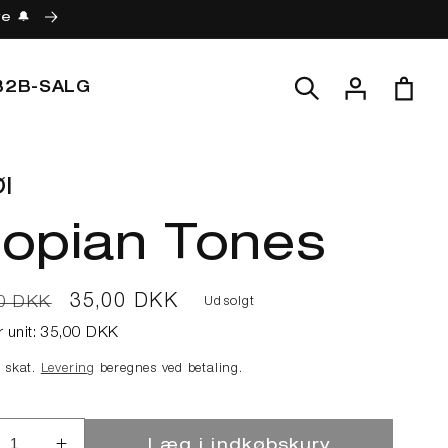
re 🔔
Log
Indkøbskur
B2B-SALG
ind
l
topian Tones
lpris
Udsalgspris
35,00 DKK
0 DKK
Udsolgt
r unit:
35,00 DKK
e skat.
Levering
beregnes ved betaling.
Læg i indkøbskurv