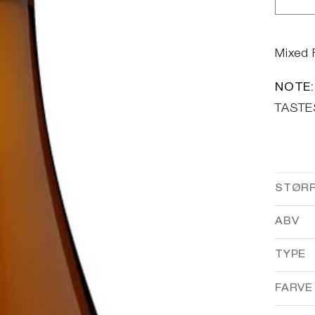
Red
anta
for
Uto
Mixed 
Ton
NOTE:
TASTE
STØR
ABV
TYPE
FARVE