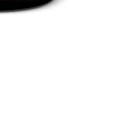
Social
Nyhedsbrev – Tilmeld dig og f
% rabat