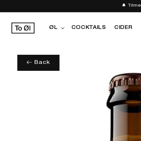
Gå til
🔔 Tilm
indhold
ØL
COCKTAILS
CIDER
Back
Gå til
produktoplysninger